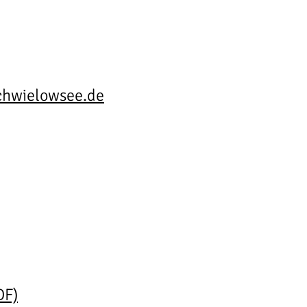
chwielowsee.de
DF)