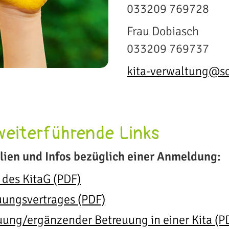
033209 769728
Frau Dobiasch
033209 769737
kita-verwaltung@s
weiterführende Links
alien und Infos bezüglich einer Anmeldung:
 des KitaG (PDF)
uungsvertrages (PDF)
ung/ergänzender Betreuung in einer Kita (P