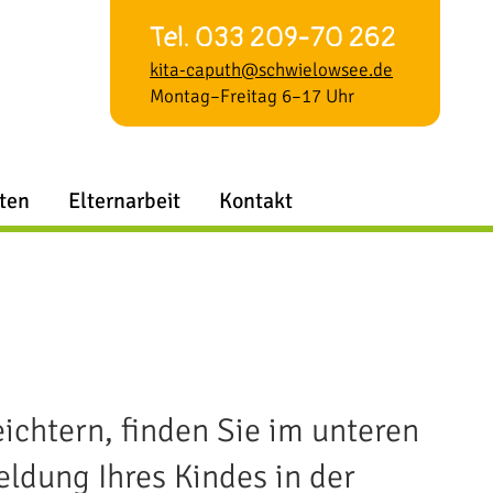
Tel. 033 209-70 262
kita-caputh@schwielowsee.de
Montag–Freitag 6–17 Uhr
iten
Elternarbeit
Kontakt
ichtern, finden Sie im unteren
ldung Ihres Kindes in der