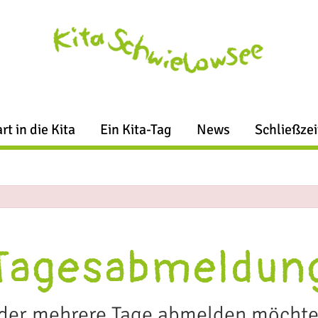
rt in die Kita
Ein Kita-Tag
News
Schließze
Tagesabmeldun
oder mehrere Tage abmelden möchte