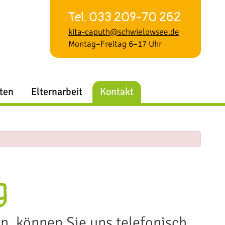
Tel. 033 209-70 262
kita-caputh@schwielowsee.de
Montag–Freitag 6–17 Uhr
iten
Elternarbeit
Kontakt
g
n, können Sie uns telefonisch